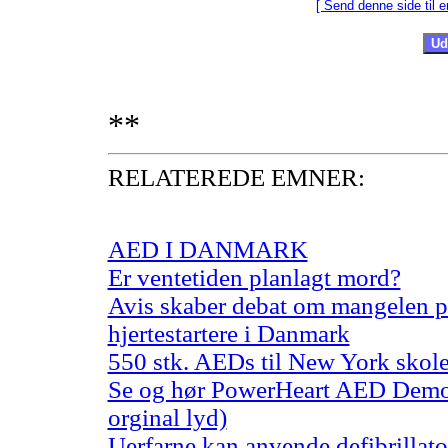
[ Send denne side til e
**
RELATEREDE EMNER:
AED I DANMARK
Er ventetiden planlagt mord?
Avis skaber debat om mangelen 
hjertestartere i Danmark
550 stk. AEDs til New York skole
Se og hør PowerHeart AED Dem
orginal lyd)
Uerfarne kan anvende defibrillato