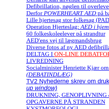
Defibrillation, nøglen til overleve
Derfor
POWERHEART AED
på b
Lille hjertesag stor folkesag (PAD
Operation Hjerteslag:
AED i hjem
60 folkeskoleelever på strandtur
AED'ens vej til lægmandsbrug
Diverse fotos af ny AED defibrill
DELTAG I
ON-LINE DEBATF
LIVREDNING
Socialminister Henriette Kjær om 
(DEBATINDLÆG)
TV2 Nyhederne skrev om dru
up window)
DRUKNING, GENOPLIVNING
OPGAVERNE PÅ STRANDEN
KYSTMORFOLOGI