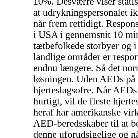
10%. Desværre viser statis
at udrykningspersonalet ik
når frem rettidigt. Respons
i USA i gennemsnit 10 min
tætbefolkede storbyer og i
landlige områder er respo
endnu længere. Så det nor
løsningen. Uden AEDs på st
hjerteslagsofre. Når AEDs
hurtigt, vil de fleste hjer
heraf har amerikanske vir
AED-beredsskaber til at be
denne uforudsigelige og n