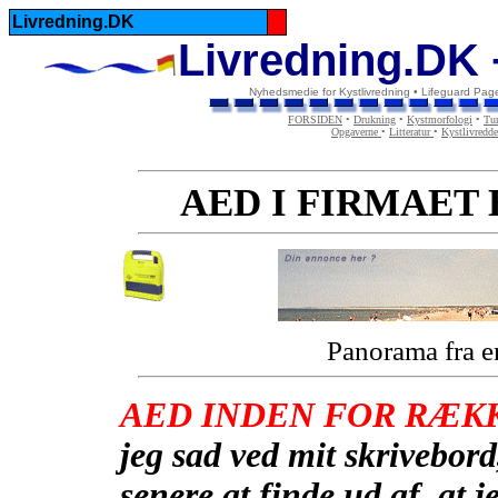
Livredning.DK
Livredning.DK 
Nyhedsmedie for Kystlivredning • Lifeguard Pag
FORSIDEN
•
Drukning
•
Kystmorfologi
•
Tur
Opgaverne
•
Litteratur
•
Kystlivredd
AED I FIRMAET
Panorama fra e
AED INDEN FOR RÆK
jeg sad ved mit skrivebord
senere at finde ud af, at j