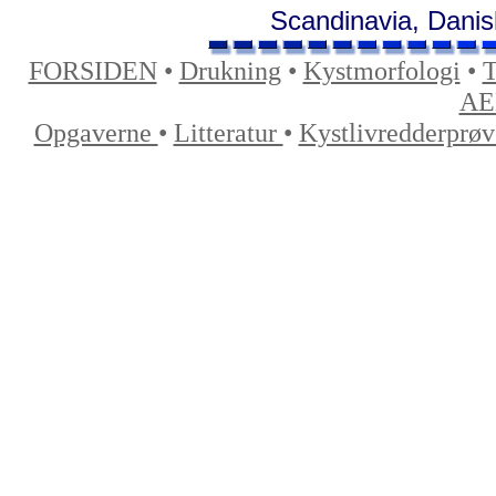
Scandinavia, Danis
FORSIDEN
•
Drukning
•
Kystmorfologi
•
T
AE
Opgaverne
•
Litteratur
•
Kystlivredderprø