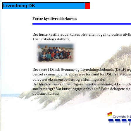
Livredning.DK
Første kystlivredderkursus
Det første kystlivredderkursus blev efter nogen turbulens afvi
Trænerskolen i Aalborg.
Det skete i Dansk Svømme og Livredningsforbunds (DSLF) regi
bestod eksamen og fik af den nye formand for DSLF's livrednin
udleveret eksamensbeviser og afslutningstale.
Det første kursus var naturligvis meget spændende, ikke mindst
stoffet rigtigt? Var kurset rigtigt opbygget? Følte deltagere si
overstået kursus?
Copyright © 
F