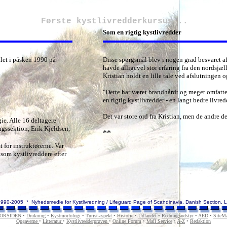
Første kystlivredderkursus...
Som en rigtig kystlivredder
klet i påsken 1990 på
Disse spørgsmål blev i nogen grad besvaret a
havde alligevel stor erfaring fra den nordsjæl
Kristian holdt en lille tale ved afslutningen o
"Dette har været brandhårdt og meget omfattend
en rigtig kystlivredder - en langt bedre livred
Det var store ord fra Kristian, men de andre 
e. Alle 16 deltagere
gssektion, Erik Kjeldsen,
**
 for instruktørerne. Var
g som kystlivreddere efter
1990-2005 * Nyhedsmedie for Kystlivredning / Lifeguard Page of Scandinavia, Danish Section, 
ORSIDEN
•
Drukning
•
Kystmorfologi
•
Turist-aspekt
•
Historie
•
Udlandet
•
Redningsudstyr
•
AED
•
SiteM
Opgaverne
•
Litteratur
•
Kystlivredderprøven
•
Online Forum
•
Mail Service
•
A-Z
•
Redaktion