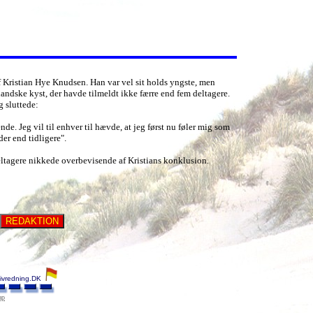
f Kristian Hye Knudsen. Han var vel sit holds yngste, men
landske kyst, der havde tilmeldt ikke færre end fem deltagere.
g sluttede:
e. Jeg vil til enhver til hævde, at jeg først nu føler mig som
der end tidligere".
deltagere nikkede overbevisende af Kristians konklusion.
Livredning.DK
ap