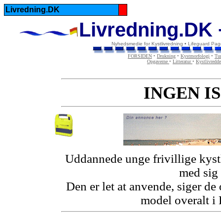
Livredning.DK
Livredning.DK 
Nyhedsmedie for Kystlivredning • Lifeguard Pag
FORSIDEN
•
Drukning
•
Kystmorfologi
•
Tur
Opgaverne
•
Litteratur
•
Kystlivredd
INGEN IS
Uddannede unge frivillige kyst
med sig 
Den er let at anvende, siger de
model overalt i