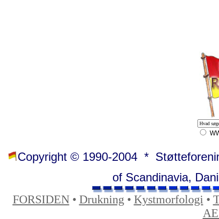
W
Copyright © 1990-2004 * Støtteforening
of Scandinavia, Dani
FORSIDEN
•
Drukning
•
Kystmorfologi
•
T
AE