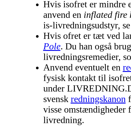
Hvis isofret er mindre 
anvend en
inflated fire
is-livredningsudstyr, s
Hvis ofret er tæt ved l
Pole
. Du han også brug
livredningsremedier, s
Anvend eventuelt en
r
fysisk kontakt til isofr
under LIVREDNING.DK
svensk
redningskanon
f
visse omstændigheder f
livredning.