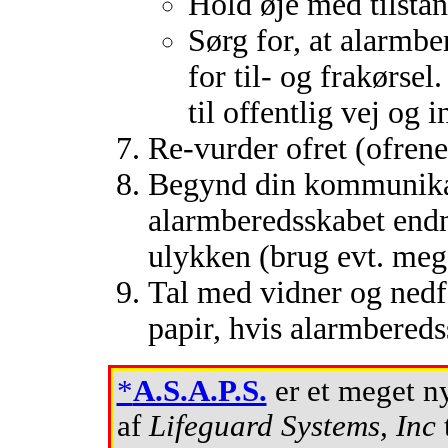
Hold øje med tilsta
Sørg for, at alarmb
for til- og frakørse
til offentlig vej og 
Re-vurder ofret (ofrene
Begynd din kommunikat
alarmberedsskabet endn
ulykken (brug evt. meg
Tal med vidner og nedf
papir, hvis alarmbereds
*
A.S.A.P.S.
er et meget ny
af
Lifeguard Systems, Inc
t