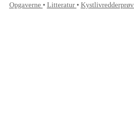
Opgaverne
•
Litteratur
•
Kystlivredderprø