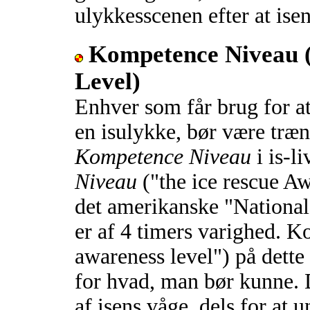
ulykkesscenen efter at isen
Kompetence Niveau 
Level)
Enhver som får brug for a
en isulykke, bør være træn
Kompetence Niveau
i is-l
Niveau
("the ice rescue Aw
det amerikanske "National
er af 4 timers varighed. 
awareness level") på dette
for hvad, man bør kunne. 
af isens våge, dels for at 