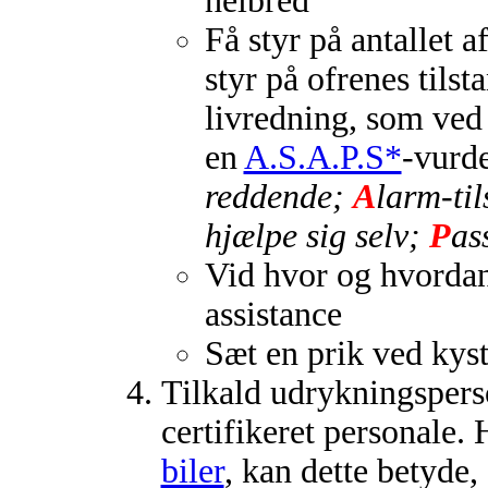
helbred
Få styr på antallet a
styr på ofrenes tilst
livredning, som ved
en
A.S.A.P.S*
-vurde
reddende;
A
larm-ti
hjælpe sig selv;
P
as
Vid hvor og hvorda
assistance
Sæt en prik ved kyst
Tilkald udrykningsperso
certifikeret personale.
biler
, kan dette betyde,