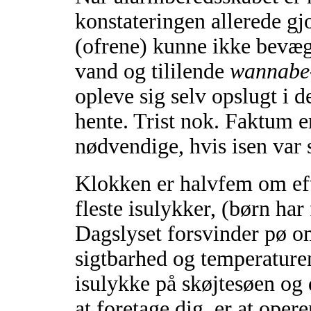
konstateringen allerede gjo
(ofrene) kunne ikke bevæg
vand og tililende
wannabe
opleve sig selv opslugt i 
hente. Trist nok. Faktum e
nødvendige, hvis isen var 
Klokken er halvfem om eft
fleste isulykker, (børn har 
Dagslyset forsvinder pø o
sigtbarhed og temperaturen
isulykke på skøjtesøen og 
at foretage dig, er at opere