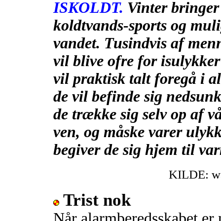
ISKOLDT.
Vinter bringe
koldtvands-sports og muli
vandet. Tusindvis af men
vil blive ofre for isulykk
vil praktisk talt foregå i
de vil befinde sig nedsunk
de trække sig selv op af 
ven, og måske varer ulykk
begiver de sig hjem til var
KILDE: wa
Trist nok
Når alarmberedsskabet er n