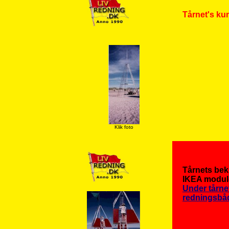
Tårnet's ku
Klik foto
Tårnets bekl
IKEA modul-
Under tårne
redningsbå