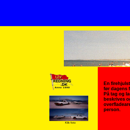
En firehjul
før dagens 
På tag og la
beskrives og
overfladear
person.
Klik foto