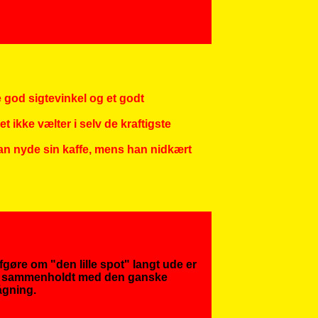
e god sigtevinkel og et godt
t ikke vælter i selv de kraftigste
 kan nyde sin kaffe, mens han nidkært
fgøre om "den lille spot" langt ude er
de sammenholdt med den ganske
vågning.