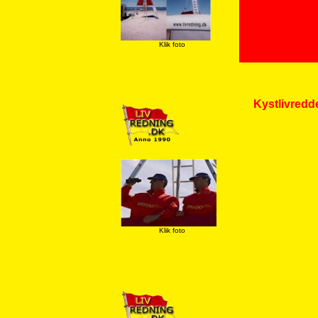
Klik foto
Kystlivredde
Klik foto