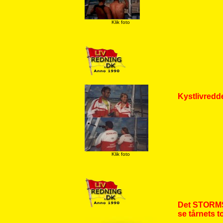
Klik foto
Kystlivredde
Klik foto
Det STORMSI
se tårnets t