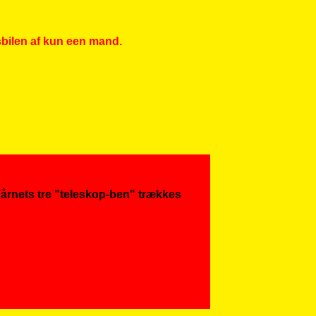
sbilen af kun een mand.
Tårnets tre "teleskop-ben" trækkes