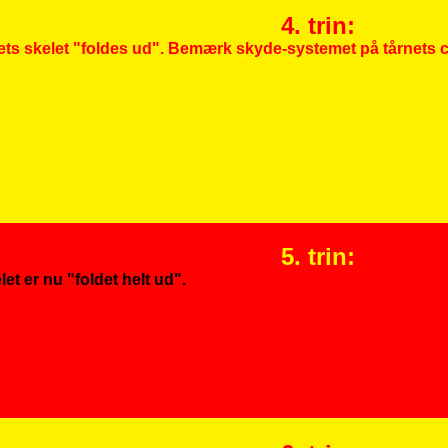
4. trin:
ets skelet "foldes ud". Bemærk skyde-systemet på tårnets c
5. trin:
let er nu "foldet helt ud".