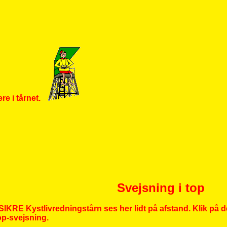
re i tårnet.
Svejsning i top
KRE Kystlivredningstårn ses her lidt på afstand. Klik på d
op-svejsning.
landinspektør-bygningsafsætning-landmål