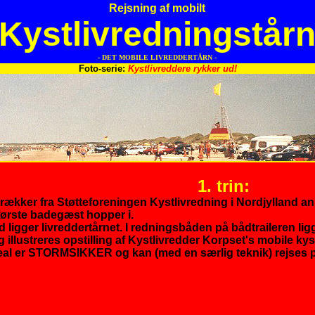
Rejsning af mobilt
Kystlivredningstår
- DET MOBILE LIVREDDERTÅRN -
Foto-serie:
Kystlivreddere rykker ud!
1. trin:
strækker fra Støtteforeningen Kystlivredning i Nordjylland 
første badegæst hopper i.
d ligger livreddertårnet. I redningsbåden på bådtraileren li
 illustreres opstilling af Kystlivredder Korpset's mobile kyst
eal er STORMSIKKER og kan (med en særlig teknik) rejses på