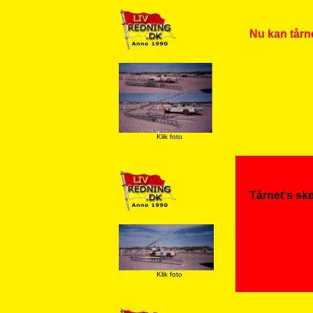
Nu kan tårn
Klik foto
Tårnet's ske
Klik foto