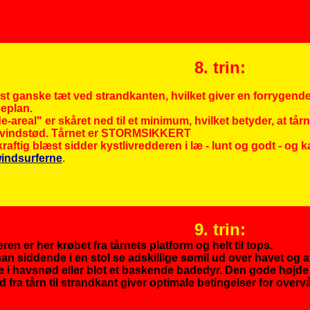
8. trin:
jst ganske tæt ved strandkanten, hvilket giver en forrygend
eplan.
e-areal" er skåret ned til et minimum, hvilket betyder, at tårne
-vindstød. Tårnet er STORMSIKKERT
raftig blæst sidder kystlivredderen i læ - lunt og godt - og
indsurferne
.
9. trin:
ren er her krøbet fra tårnets platform og helt til tops.
an siddende i en stol se adskillige sømil ud over havet og a
 i havsnød eller blot et baskende badedyr. Den gode høj
d fra tårn til strandkant giver optimale betingelser for over