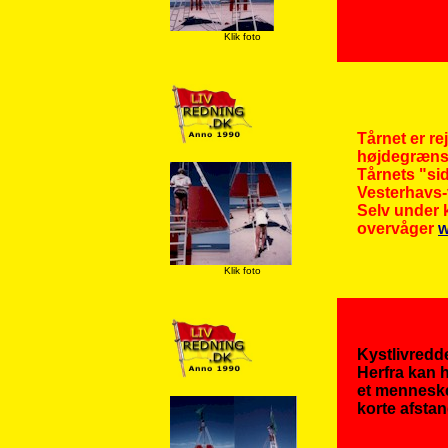
Klik foto
Tårnet er re
højdegræns
Tårnets "sid
Vesterhavs
Selv under k
overvåger
w
Klik foto
Kystlivredde
Herfra kan h
et menneske
korte afstan