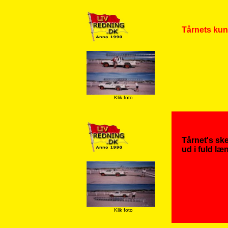
Tårnets kun 
Klik foto
Tårnet's sk
ud i fuld læ
Klik foto