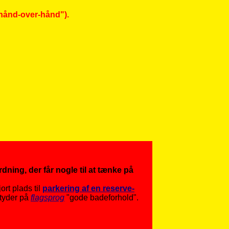
"hånd-over-hånd").
ning, der får nogle til at tænke på
ort plads til
parkering af en reserve-
tyder på
flagsprog
"gode badeforhold".