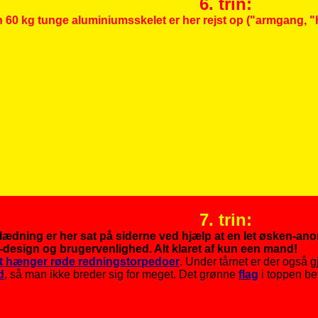
6. trin:
n 60 kg tunge aluminiumsskelet er her rejst op ("armgang, 
7. trin:
ædning er her sat på siderne ved hjælp at en let øsken-anord
design og brugervenlighed. Alt klaret af kun een mand!
t hænger røde redningstorpedoer
. Under tårnet er der også gj
d
, så man ikke breder sig for meget. Det grønne
flag
i toppen be