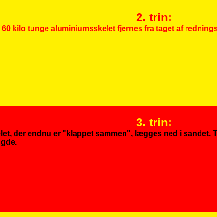
2. trin:
60 kilo tunge aluminiumsskelet fjernes fra taget af redning
3. trin:
elet, der endnu er "klappet sammen", lægges ned i sandet. 
ngde.