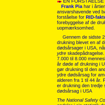
EN
FORSTÅELSE 
Frank Pia
har i årtier
ansvarshavende ved b
forståelse for
RID-fakt
forebyggelse af de druk
uopmærksomhed.
Gennem de sidste 20
drukning blevet en af d
dødsårsager i USA, når
ydre
skadepådragelse.
7.000 til 8.000 mennes
år døde af drukning i U
gør drukning til den an
ydre dødsårsag for ame
alderen fra 1 til 44 år. 
er drukning den tredje
dødsårsag i USA
The National Safety Co