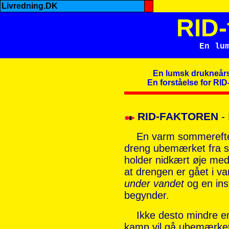
Livredning.DK
RID-
En lu
En lumsk drukneår
En forståelse for RID
RID-FAKTOREN
-
En varm sommereftermi
dreng ubemærket fra si
holder nidkært øje me
at drengen er gået i va
under vandet
og en ins
begynder.
Ikke desto mindre er d
kamp vil gå ubemærket 