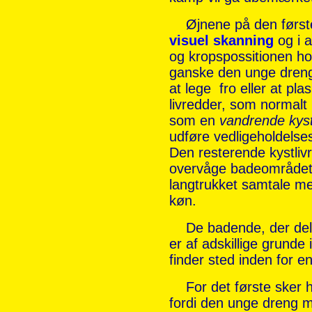
Øjnene på den første
visuel skanning
og i 
og kropspossitionen h
ganske den unge dreng,
at lege fro eller at pla
livredder, som normalt
som en
vandrende kyst
udføre vedligeholdelse
Den resterende kystlivr
overvåge badeområdet f
langtrukket samtale m
køn.
De badende, der delv
er af adskillige grunde
finder sted inden for e
For det første sker
fordi den unge dreng 