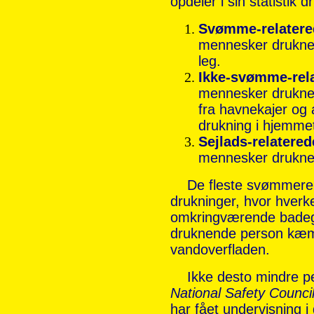
opdeler i sin statistik d
Svømme-relatere
mennesker drukner
leg.
Ikke-svømme-rela
mennesker drukner 
fra havnekajer og
drukning i hjemme
Sejlads-relatered
mennesker drukner
De fleste svømmerela
drukninger, hvor hverke
omkringværende badeg
druknende person kæmpe
vandoverfladen.
Ikke desto mindre pe
National Safety Counci
har fået undervisning 