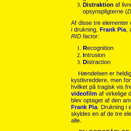
Distraktion
af livr
opsynspligterne (
D
Af disse tre elementer
i drukning,
Frank Pia
,
RID factor:
R
ecognition
I
ntrusion
D
istraction
Hændelsen er heldigvi
kystlivreddere, men fo
hvilket på tragisk vis
videofilm
af virkelige 
blev optaget af den am
Frank Pia
. Drukning i
skyldes en af de tre el
alle.