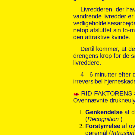
Livredderen, der hav
vandrende livredder er 
vedligeholdelsesarbejd
netop afsluttet sin to
den attraktive kvinde.
Dertil kommer, at det
drengens krop for de s
livreddere.
4 - 6 minutter efter 
irreversibel hjerneska
RID-FAKTORENS
Ovennævnte drukneulyk
Genkendelse
af d
(
Recognition
)
Forstyrrelse
af ov
gøremål (
Intrusion