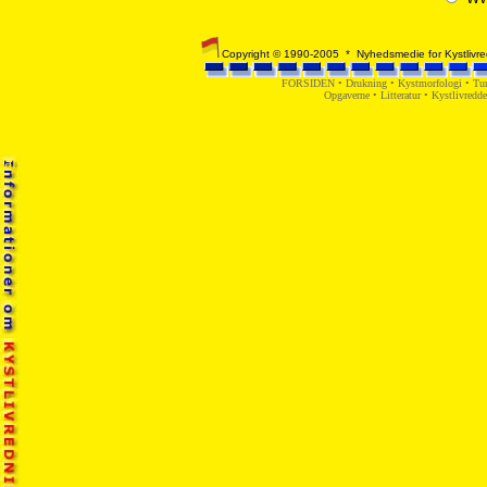
Copyright © 1990-2005 * Nyhedsmedie for Kystlivred
FORSIDEN
•
Drukning
•
Kystmorfologi
•
Tur
Opgaverne
•
Litteratur
•
Kystlivredd
landinspektør-bygningsafsætning-landmåler-byggeri-opdeling-ejerlejli