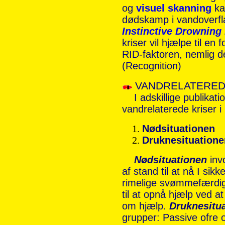
og
visuel skanning
ka
dødskamp i vandoverf
Instinctive Drownin
kriser vil hjælpe til en
RID-faktoren, nemlig 
(Recognition)
VANDRELATERED
I adskillige publikati
vandrelaterede kriser i 
Nødsituationen
Druknesituatione
Nødsituationen
inv
af stand til at nå I si
rimelige svømmefærdigh
til at opnå hjælp ved a
om hjælp.
Druknesitu
grupper: Passive ofre o