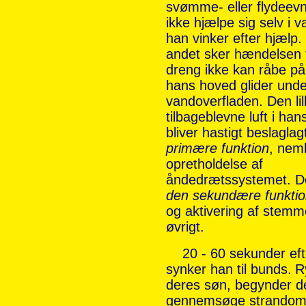
svømme- eller flydeevn
ikke hjælpe sig selv i 
han vinker efter hjælp.
andet sker hændelsen fo
dreng ikke kan råbe på 
hans hoved glider unde
vandoverfladen. Den lil
tilbageblevne luft i han
bliver hastigt beslaglagt
primære funktion
, neml
opretholdelse af
åndedrætssystemet. De
den sekundære funkti
og aktivering af stemm
øvrigt.
20 - 60 sekunder efte
synker han til bunds.
R
deres søn, begynder d
gennemsøge strandom