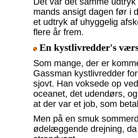
Det var det samme udtryk
mands ansigt dagen før i d
et udtryk af uhyggelig af
flere år frem.
En kystlivredder's vær
Som mange, der er kommet 
Gassman kystlivredder ford
sjovt. Han voksede op ve
oceanet, det udendørs, og 
at der var et job, som beta
Men på en smuk sommerdag
ødelæggende drejning, d