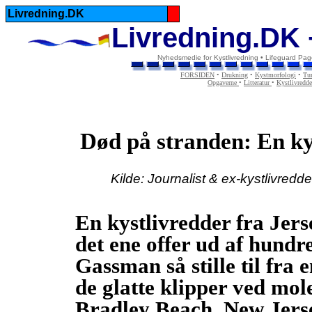
Livredning.DK
Livredning.DK 
Nyhedsmedie for Kystlivredning • Lifeguard Pag
FORSIDEN
•
Drukning
•
Kystmorfologi
•
Tur
Opgaverne
•
Litteratur
•
Kystlivredd
Død på stranden: En ky
Kilde: Journalist & ex-kystlivr
En kystlivredder fra Jers
det ene offer ud af hund
Gassman så stille til fra 
de glatte klipper ved mo
Bradley Beach, New Jers