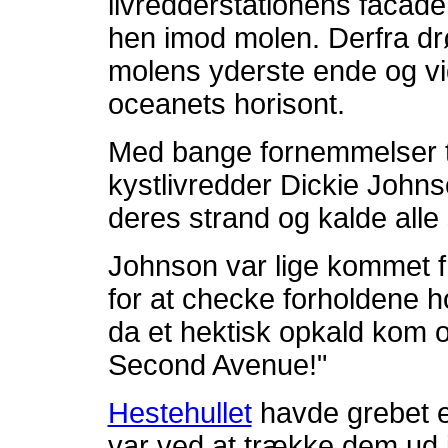
livredderstationens facad
hen imod molen. Derfra drø
molens yderste ende og v
oceanets horisont.
Med bange fornemmelser ti
kystlivredder Dickie John
deres strand og kalde all
Johnson var lige kommet f
for at checke forholdene 
da et hektisk opkald kom o
Second Avenue!"
Hestehullet
havde grebet 
var ved at trække dem ud 