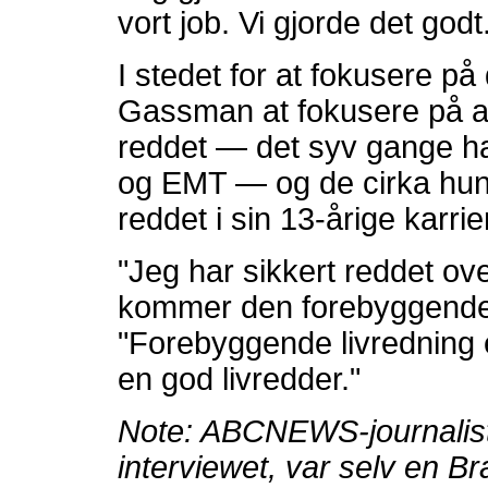
vort job. Vi gjorde det godt
I stedet for at fokusere p
Gassman at fokusere på a
reddet — det syv gange h
og EMT — og de cirka hu
reddet i sin 13-årige karri
"Jeg har sikkert reddet ov
kommer den forebyggende 
"Forebyggende livredning e
en god livredder."
Note: ABCNEWS-journalist
interviewet, var selv en Bra