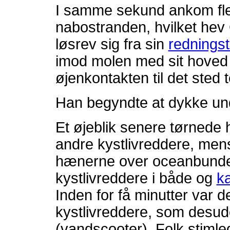
I samme sekund ankom fler
nabostranden, hvilket hev
løsrev sig fra sin
rednings
imod molen med sit hoved 
øjenkontakten til det sted
Han begyndte at dykke un
Et øjeblik senere tørned
andre kystlivreddere, mens
hænerne over oceanbunde
kystlivreddere i både og
k
Inden for få minutter var 
kystlivreddere, som desu
(vandscooter). Folk stim