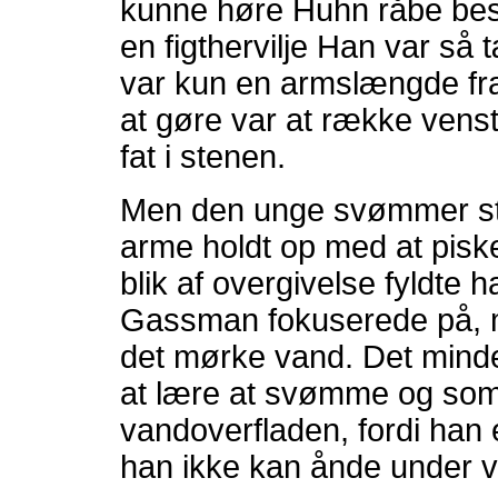
kunne høre Huhn råbe best
en figthervilje Han var så
var kun en armslængde fr
at gøre var at række vens
fat i stenen.
Men den unge svømmer s
arme holdt op med at piske
blik af overgivelse fyldte 
Gassman fokuserede på, me
det mørke vand. Det mind
at lære at svømme og som
vandoverfladen, fordi han 
han ikke kan ånde under 