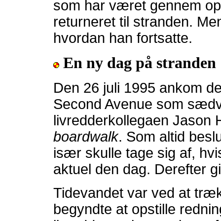
som har været gennem ople
returneret til stranden. M
hvordan han fortsatte.
En ny dag på stranden
Den 26 juli 1995 ankom d
Second Avenue som sædv
livredderkollegaen Jason 
boardwalk
. Som altid besl
især skulle tage sig af, hv
aktuel den dag. Derefter gi
Tidevandet var ved at træ
begyndte at opstille redni