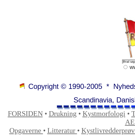
W
Copyright © 1990-2005 * Nyhedsm
Scandinavia, Danis
FORSIDEN
•
Drukning
•
Kystmorfologi
•
T
AE
Opgaverne
•
Litteratur
•
Kystlivredderprø