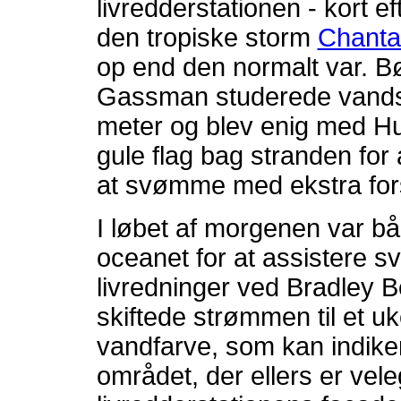
livredderstationen - kort e
den tropiske storm
Chanta
op end den normalt var. B
Gassman studerede vands
meter og blev enig med Hu
gule flag bag stranden fo
at svømme med ekstra fors
I løbet af morgenen var b
oceanet for at assistere 
livredninger ved Bradley B
skiftede strømmen til et u
vandfarve, som kan indike
området, der ellers er vel