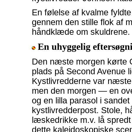
En følelse af kvalme fyld
gennem den stille flok af 
håndklæde om skuldrene.
En uhyggelig eftersøgn
Den næste morgen kørte G
plads på Second Avenue li
Kystlivredderne var næsten
men den morgen — en over
og en lilla parasol i sande
kystlivredderpost. Stole, 
læskedrikke m.v. lå spred
dette kaleidoskopiske scene