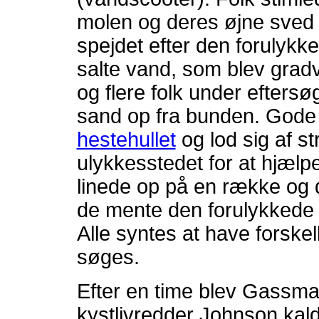
molen og deres øjne sved 
spejdet efter den forulykk
salte vand, som blev gradv
og flere folk under efter
sand op fra bunden. Gode
hestehullet
og lod sig af 
ulykkesstedet for at hjæl
linede op på en række og 
de mente den forulykkede 
Alle syntes at have forskel
søges.
Efter en time blev Gassman
kystlivredder Johnson kald