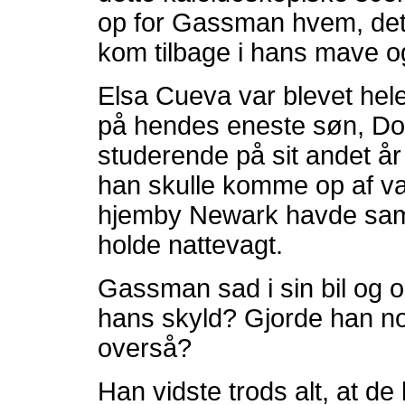
op for Gassman hvem, de
kom tilbage i hans mave og
Elsa Cueva var blevet hele
på hendes eneste søn, Do
studerende på sit andet år
han skulle komme op af va
hjemby Newark havde samlet
holde nattevagt.
Gassman sad i sin bil og o
hans skyld? Gjorde han no
overså?
Han vidste trods alt, at d