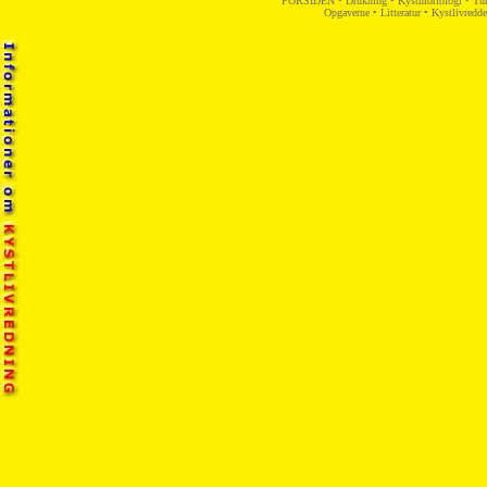
FORSIDEN
•
Drukning
•
Kystmorfologi
•
Tur
Opgaverne
•
Litteratur
•
Kystlivredd