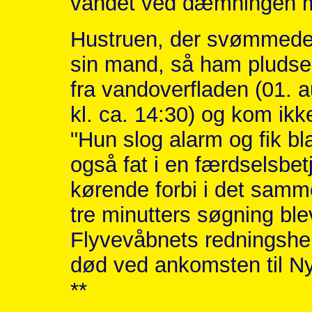
vandet ved dæmningen m
Hustruen, der svømmede 
sin mand, så ham pludsel
fra vandoverfladen (01. 
kl. ca. 14:30) og kom ikk
"Hun slog alarm og fik bl
også fat i en færdselsbet
kørende forbi i det samm
tre minutters søgning bl
Flyvevåbnets redningshel
død ved ankomsten til N
**