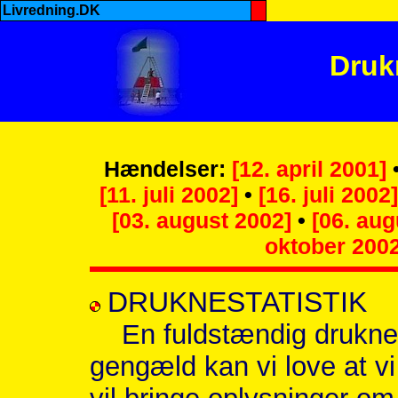
Livredning.DK
Druk
Hændelser:
[12. april 2001]
[11. juli 2002]
•
[16. juli 2002]
[03. august 2002]
•
[06. aug
oktober 2002
DRUKNESTATISTIK
En fuldstændig druknesta
gengæld kan vi love at vi