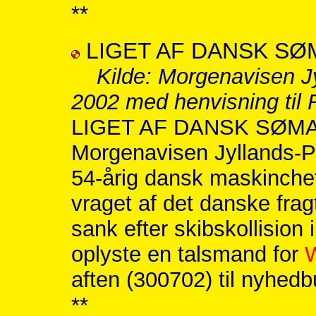
**
LIGET AF DANSK S
Kilde: Morgenavisen J
2002 med henvisning til
LIGET AF DANSK SØMA
Morgenavisen Jyllands-Po
54-årig dansk maskinchef 
vraget af det danske fra
sank efter skibskollision 
oplyste en talsmand for
W
aften (300702) til nyhed
**