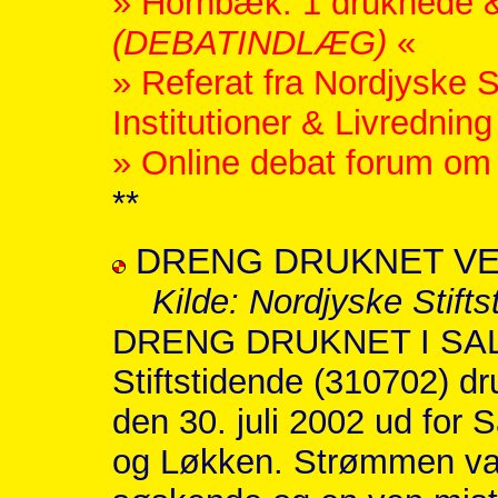
» Hornbæk: 1 druknede &
(DEBATINDLÆG)
«
» Referat fra Nordjyske 
Institutioner & Livredning
» Online debat forum om I
**
DRENG DRUKNET VE
Kilde: Nordjyske Stifts
DRENG DRUKNET I SALT
Stiftstidende (310702) dr
den 30. juli 2002 ud for
og Løkken. Strømmen var 