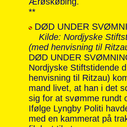
Ærøskøbing.
**
DØD UNDER SVØMNI
Kilde: Nordjyske Stift
(med henvisning til Ritza
DØD UNDER SVØMNING 
Nordjyske Stiftstidende 
henvisning til Ritzau) kom
mand livet, at han i det s
sig for at svømme rundt o
Ifølge Lyngby Politi hav
med en kammerat på trak