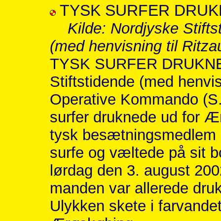
TYSK SURFER DRUK
Kilde: Nordjyske Stift
(med henvisning til Ritza
TYSK SURFER DRUKNET.
Stiftstidende (med henvis
Operative Kommando (S.O.
surfer druknede ud for Æ
tysk besætningsmedlem på
surfe og væltede på sit b
lørdag den 3. august 200
manden var allerede druk
Ulykken skete i farvande