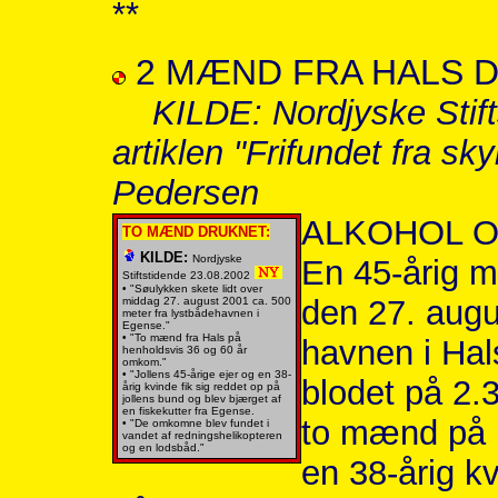
**
2 MÆND FRA HALS 
KILDE: Nordjyske Stif
artiklen "Frifundet fra sk
Pedersen
ALKOHOL O
TO MÆND DRUKNET:
KILDE:
Nordjyske
En 45-årig m
Stiftstidende 23.08.2002
• "Søulykken skete lidt over
den 27. augus
middag 27. august 2001 ca. 500
meter fra lystbådehavnen i
Egense."
• "To mænd fra Hals på
havnen i Hal
henholdsvis 36 og 60 år
omkom."
• "Jollens 45-årige ejer og en 38-
blodet på 2.
årig kvinde fik sig reddet op på
jollens bund og blev bjærget af
en fiskekutter fra Egense.
to mænd på 
• "De omkomne blev fundet i
vandet af redningshelikopteren
og en lodsbåd."
en 38-årig k