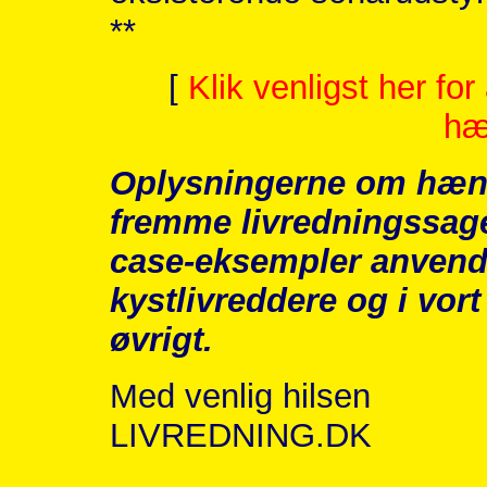
**
[
Klik venligst her fo
hæ
Oplysningerne om hænd
fremme livredningssag
case-eksempler anvende
kystlivreddere og i vor
øvrigt.
Med venlig hilsen
LIVREDNING.DK