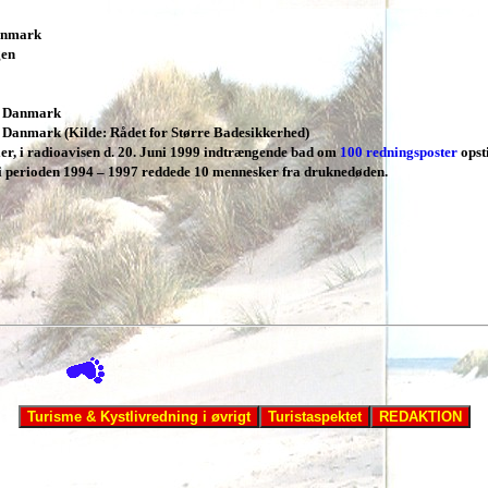
Danmark
gen
i Danmark
 Danmark (Kilde: Rådet for Større Badesikkerhed)
er, i radioavisen d. 20. Juni 1999 indtrængende bad om
100 redningsposter
opsti
i perioden 1994 – 1997 reddede 10 mennesker fra druknedøden.