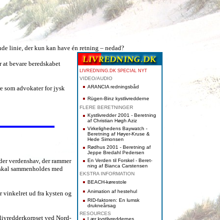
ende linie, der kun kan have én retning – nedad?
r at bevare beredskabet
LIVREDNING.DK SPECIAL NYT
VIDEO/AUDIO
ARANCIA redningsbåd
re som advokater for jysk
Rügen-Binz kystlivredderne
FLERE BERETNINGER
Kystlivredder 2001 - Beretning
af Christian Høgh Aziz
Virkelighedens Baywatch -
Beretning af Høyer-Kruse &
Hede Simonsen
Rødhus 2001 - Beretning af
Jeppe Bredahl Pedersen
e der verdenshav, der rammer
En Verden til Forskel - Beret-
ning af Bianca Carstensen
st skal sammenholdes med
EKSTRA INFORMATION
BEACH-kørestole
Animation af hestehul
 vinkelret ud fra kysten og
RID-faktoren: En lumsk
drukneårsag
RESOURCES
tlivredderkorpset ved Nord-
Lær kystlivreddernes