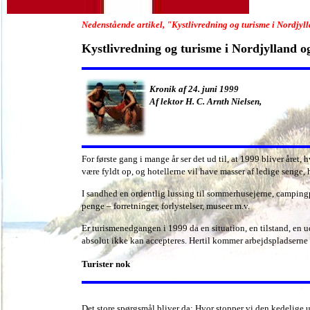
Nedenstående artikel, "Kystlivredning og turisme i Nordjyll
Kystlivredning og turisme i Nordjylland o
Kronik af 24. juni 1999
Af lektor H. C. Arnth Nielsen,
For første gang i mange år ser det ud til, at 1999 bliver år
være fyldt op, og hotellerne vil have masser af ledige senge, 
I sandhed en ordentlig lussing til sommerhusejerne, campingpl
penge – forretninger, forlystelser, museer m.v.
Er turismenedgangen i 1999 da en situation, en tilstand, en ud
absolut ikke kan accepteres. Hertil kommer arbejdspladserne
Turister nok
Det store spørgsmål bliver da: Hvor stopper vi den kedelige u