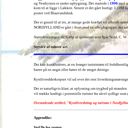
og Vestkysten er under opbygning. Det startede i
1990
med ud
kom til at ligge i Løkken. Senere er det gået hurtigt. I 19
poster ved Blaavandshuk.
Der er grund til at tro, at mange gode kræfter vil arbejde s
NORDJYLLAND er gået i front med en arbejdsgruppe, der satser
Støtteforeningen får hjælp af sponsorer som Spar Nord, C. 
Service af enhver art
Det kan konkluderes, at en forøget turiststrøm til forhåbentl
bærer på en angst eller hører til de meget dristige.
Kystlivredderkorpset vil ud over det rent livredningsmæssige
Det er naturligvis klart, at oplysning om tryghed på stranden 
vil trække kraftigt i potentielle turister fra såvel sydlige som
Ovenstående artikel, "Kystlivredning og turisme i Nordjyllan
Appendiks:
Ved De for resten: