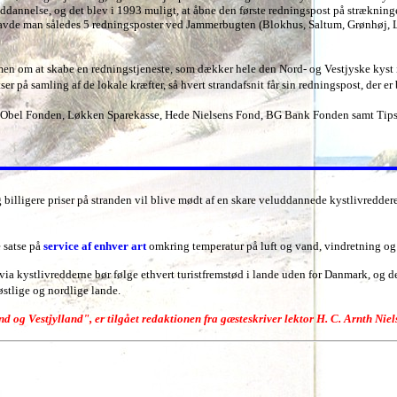
dannelse, og det blev i 1993 muligt, at åbne den første redningspost på stræknin
98 havde man således 5 redningsposter ved Jammerbugten (Blokhus, Saltum, Grønhøj,
ammen om at skabe en redningstjeneste, som dækker hele den Nord- og Vestjyske kys
 på samling af de lokale kræfter, så hvert strandafsnit får sin redningspost, der e
W. Obel Fonden, Løkken Sparekasse, Hede Nielsens Fond, BG Bank Fonden samt Tips
ig billigere priser på stranden vil blive mødt af en skare veluddannede kystlivredde
 satse på
service af enhver art
omkring temperatur på luft og vand, vindretning og 
via kystlivredderne bør følge ethvert turistfremstød i lande uden for Danmark, og det
 østlige og nordlige lande.
d og Vestjylland", er tilgået
redaktionen
fra gæsteskriver lektor H. C. Arnth Niel