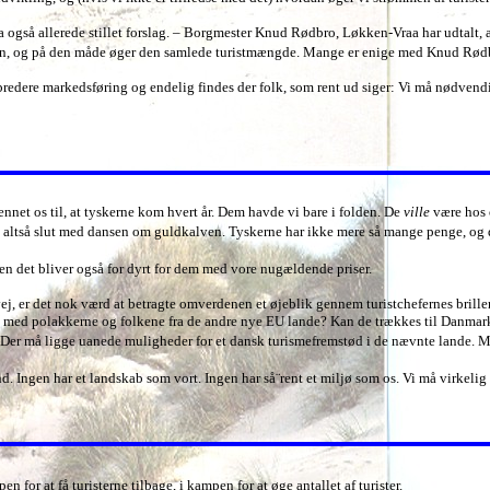
også allerede stillet forslag. – Borgmester Knud Rødbro, Løkken-Vraa har udtalt, at
onen, og på den måde øger den samlede turistmængde. Mange er enige med Knud Rød
 bredere markedsføring og endelig findes der folk, som rent ud siger: Vi må nødvendig
ænnet os til, at tyskerne kom hvert år. Dem havde vi bare i folden. De
ville
være hos o
et altså slut med dansen om guldkalven. Tyskerne har ikke mere så mange penge, og de
n det bliver også for dyrt for dem med vore nugældende priser.
, er det nok værd at betragte omverdenen et øjeblik gennem turistchefernes briller
med polakkerne og folkene fra de andre nye EU lande? Kan de trækkes til Danmark, n
? – Der må ligge uanede muligheder for et dansk turismefremstød i de nævnte lande. 
d. Ingen har et landskab som vort. Ingen har så¨rent et miljø som os. Vi må virkeli
 for at få turisterne tilbage, i kampen for at øge antallet af turister.