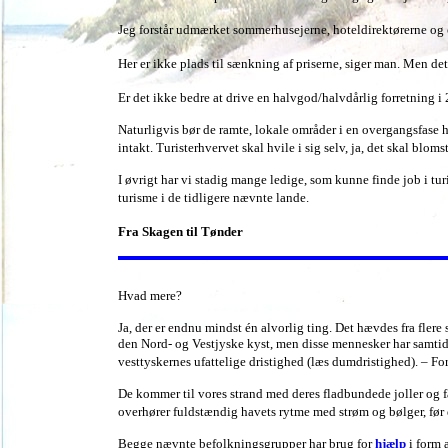
Jeg forstår udmærket sommerhusejerne, hoteldirektørerne og 
Her er ikke plads til sænkning af priserne, siger man. Men det 
Er det ikke bedre at drive en halvgod/halvdårlig forretning i
Naturligvis bør de ramte, lokale områder i en overgangsfase
intakt. Turisterhvervet skal hvile i sig selv, ja, det skal bloms
I øvrigt har vi stadig mange ledige, som kunne finde job i tu
turisme i de tidligere nævnte lande.
Fra Skagen til Tønder
Hvad mere?
Ja, der er endnu mindst én alvorlig ting. Det hævdes fra flere
den Nord- og Vestjyske kyst, men disse mennesker har samtidi
vesttyskernes ufattelige dristighed (læs dumdristighed). – Fo
De kommer til vores strand med deres fladbundede joller og f
overhører fuldstændig havets rytme med strøm og bølger, før d
Begge nævnte befolkningsgrupper har brug for
hjælp
i form 