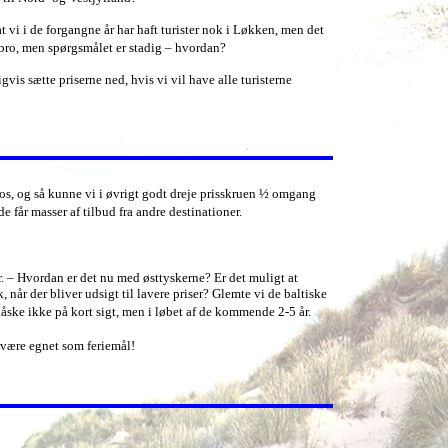
 vi i de forgangne år har haft turister nok i Løkken, men det
bro, men spørgsmålet er stadig – hvordan?
vis sætte priserne ned, hvis vi vil have alle turisterne
s, og så kunne vi i øvrigt godt dreje prisskruen ½ omgang
 får masser af tilbud fra andre destinationer.
. – Hvordan er det nu med østtyskerne? Er det muligt at
år der bliver udsigt til lavere priser? Glemte vi de baltiske
Måske ikke på kort sigt, men i løbet af de kommende 2-5 år.
g være egnet som feriemål!