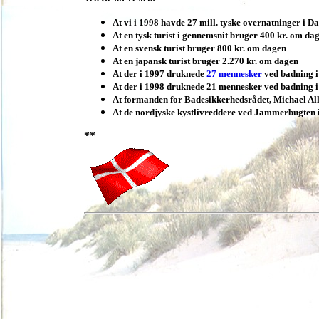
At vi i 1998 havde 27 mill. tyske overnatninger i 
At en tysk turist i gennemsnit bruger 400 kr. om da
At en svensk turist bruger 800 kr. om dagen
At en japansk turist bruger 2.270 kr. om dagen
At der i 1997 druknede
27 mennesker
ved badning 
At der i 1998 druknede 21 mennesker ved badning i
At formanden for Badesikkerhedsrådet, Michael All
At de nordjyske kystlivreddere ved Jammerbugten 
**