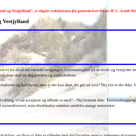
and og Vestjylland", er tilgået
redaktionen
fra gæsteskriver lektor H. C. Arnth Ni
g Vestjylland
et, hvor vi for alvor må erkende nedgangen i turistmængden på de nord- og vestjyske
hvis man skal tro dagspressen og turistcheferne.
adserne og hotellerne, men er det kun dem, det går ud over? Nej vist er det ikke. H
vikling, vi må acceptere og affinde os med? – Nej bestemt ikke. Turistindtægterne i 
 i turisterhvervet, som efterhånden omfatter særdeles mange mennesker.
dvikling, og (hvis vi ikke er tilfredse med det) hvordan øger vi strømmen af turiste