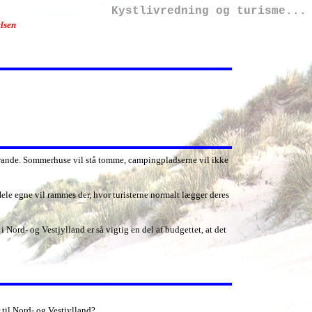
Kystlivredning og turisme...
elsen
 strande. Sommerhuse vil stå tomme, campingpladserne vil ikke
ele egne vil rammes der, hvor turisterne normalt lægger deres
Nord- og Vestjylland er så vigtig en del af budgettet, at det
r til Nord- og Vestjylland?