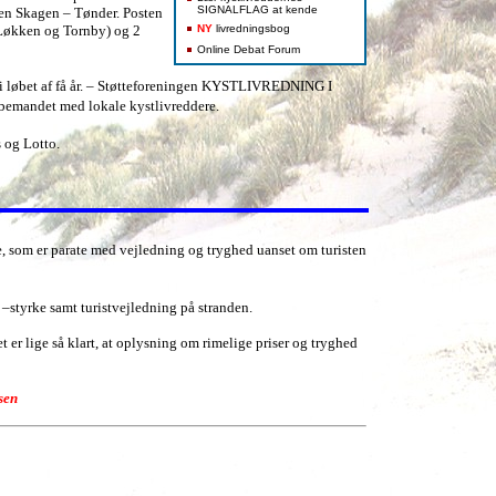
SIGNALFLAG at kende
gen Skagen – Tønder. Posten
 Løkken og Tornby) og 2
NY
livredningsbog
Online Debat Forum
t i løbet af få år. – Støtteforeningen KYSTLIVREDNING I
r bemandet med lokale kystlivreddere.
 og Lotto.
re, som er parate med vejledning og tryghed uanset om turisten
–styrke samt turistvejledning på stranden.
 er lige så klart, at oplysning om rimelige priser og tryghed
sen