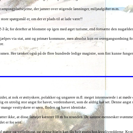
campingpladsejerne, der jamrer over stigende lønninger, miljøafgifter m.m.
store spørgsmål er, om der er plads til at lade være!!
 2-3 år, for derefter at blomstre op igen med øget turisme, end fortsætte den nugæld
 hjælpes via stat, amt og primær kommune, men absolut kun en overgangsordning fo
tre.
rismen. Her tænkes også på de flere hundrede ledige magistre, som fint kunne funge
 sider, at nok er østtyskere, polakker og ungarere m.fl. meget interesserede i at mød
g en utrolig stor angst for havet, verdenshavet, som de aldrig har set. Denne ang
r mange vesttyskere er søen, floden og havet identiske.
atter ikke, at disse fartøjer kæntrer 10 m fra stranden. De samme mennesker svømmer
et er for sent.
af støtte og vejledning, og denne hjælp kan fås helt gratis hos kystlivredderne. Kys