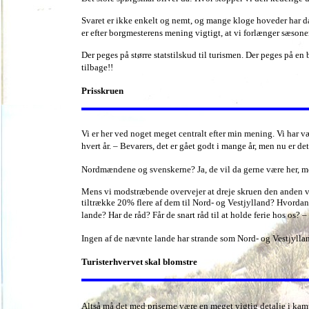
Svaret er ikke enkelt og nemt, og mange kloge hoveder har da 
er efter borgmesterens mening vigtigt, at vi forlænger sæs
Der peges på større statstilskud til turismen. Der peges på en
tilbage!!
Prisskruen
Vi er her ved noget meget centralt efter min mening. Vi har v
hvert år. – Bevarers, det er gået godt i mange år, men nu er d
Nordmændene og svenskerne? Ja, de vil da gerne være her, me
Mens vi modstræbende overvejer at dreje skruen den anden vej
tiltrække 20% flere af dem til Nord- og Vestjylland? Hvordan 
lande? Har de råd? Får de snart råd til at holde ferie hos os
Ingen af de nævnte lande har strande som Nord- og Vestjyllan
Turisterhvervet skal blomstre
Altså må det med priserne være en meget vigtig detalje i kampen